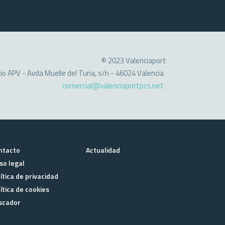
© 2023 Valenciaport
cio APV - Avda Muelle del Turia, s/n - 46024 Valencia
comercial@valenciaportpcs.net
ntacto
Actualidad
so legal
ítica de privacidad
ítica de cookies
scador