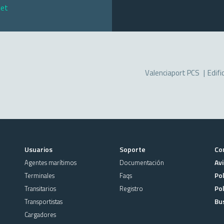
net
Valenciaport PCS
Edifi
Usuarios
Soporte
Co
Avi
Agentes marítimos
Documentación
Pol
Terminales
Faqs
Pol
Transitarios
Registro
Bu
Transportistas
Cargadores