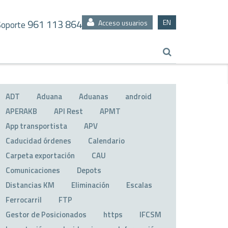
961 113 864
EN
Acceso usuarios
Soporte
ADT
Aduana
Aduanas
android
APERAKB
API Rest
APMT
App transportista
APV
Caducidad órdenes
Calendario
Carpeta exportación
CAU
Comunicaciones
Depots
Distancias KM
Eliminación
Escalas
Ferrocarril
FTP
Gestor de Posicionados
https
IFCSM