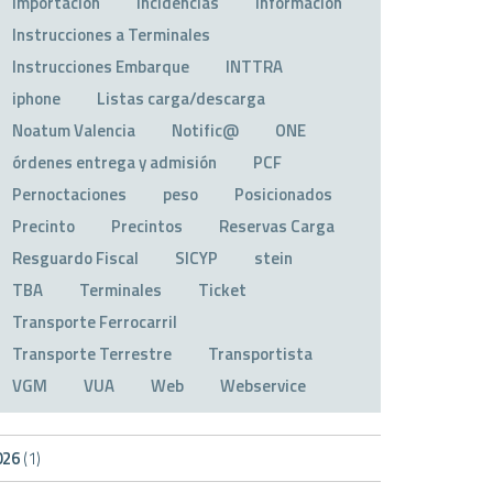
Importación
Incidencias
Información
Instrucciones a Terminales
Instrucciones Embarque
INTTRA
iphone
Listas carga/descarga
Noatum Valencia
Notific@
ONE
órdenes entrega y admisión
PCF
Pernoctaciones
peso
Posicionados
Precinto
Precintos
Reservas Carga
Resguardo Fiscal
SICYP
stein
TBA
Terminales
Ticket
Transporte Ferrocarril
Transporte Terrestre
Transportista
VGM
VUA
Web
Webservice
026
(1)