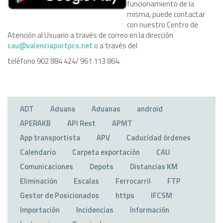
funcionamiento de la
misma, puede contactar
con nuestro Centro de
Atención al Usuario a través de correo en la dirección
cau@valenciaportpcs.net
o a través del
teléfono 902 884 424/ 961 113 864.
ADT
Aduana
Aduanas
android
APERAKB
API Rest
APMT
App transportista
APV
Caducidad órdenes
Calendario
Carpeta exportación
CAU
Comunicaciones
Depots
Distancias KM
Eliminación
Escalas
Ferrocarril
FTP
Gestor de Posicionados
https
IFCSM
Importación
Incidencias
Información