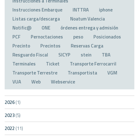
Instrucciones a Terminales
Instrucciones Embarque
INTTRA
iphone
Listas carga/descarga
Noatum Valencia
Notific@
ONE
órdenes entrega y admisión
PCF
Pernoctaciones
peso
Posicionados
Precinto
Precintos
Reservas Carga
Resguardo Fiscal
SICYP
stein
TBA
Terminales
Ticket
Transporte Ferrocarril
Transporte Terrestre
Transportista
VGM
VUA
Web
Webservice
2026
(1)
2023
(5)
2022
(11)