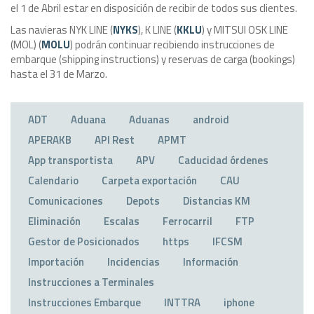
el 1 de Abril estar en disposición de recibir de todos sus clientes.
Las navieras NYK LINE (
NYKS
), K LINE (
KKLU
) y MITSUI OSK LINE
(MOL) (
MOLU
) podrán continuar recibiendo instrucciones de
embarque (shipping instructions) y reservas de carga (bookings)
hasta el 31 de Marzo.
ADT
Aduana
Aduanas
android
APERAKB
API Rest
APMT
App transportista
APV
Caducidad órdenes
Calendario
Carpeta exportación
CAU
Comunicaciones
Depots
Distancias KM
Eliminación
Escalas
Ferrocarril
FTP
Gestor de Posicionados
https
IFCSM
Importación
Incidencias
Información
Instrucciones a Terminales
Instrucciones Embarque
INTTRA
iphone