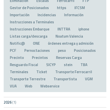
Eliminación
Escalas
Ferrocarril
FTP
Gestor de Posicionados
https
IFCSM
Importación
Incidencias
Información
Instrucciones a Terminales
Instrucciones Embarque
INTTRA
iphone
Listas carga/descarga
Noatum Valencia
Notific@
ONE
órdenes entrega y admisión
PCF
Pernoctaciones
peso
Posicionados
Precinto
Precintos
Reservas Carga
Resguardo Fiscal
SICYP
stein
TBA
Terminales
Ticket
Transporte Ferrocarril
Transporte Terrestre
Transportista
VGM
VUA
Web
Webservice
2026
(1)